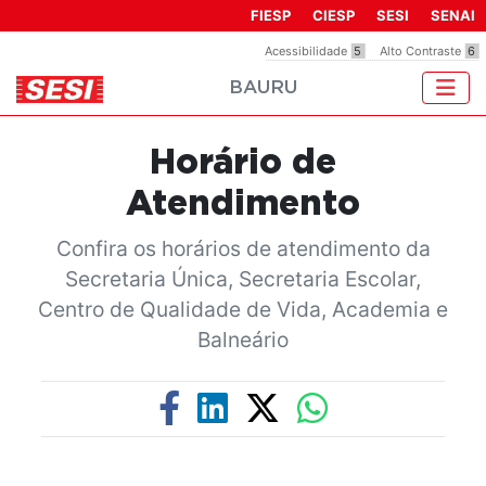
Observação:
FIESP
CIESP
SESI
SENAI
este
Acessibilidade
5
Alto Contraste
6
site
BAURU
inclui
um
sistema
Horário de
de
acessibilidade.
Atendimento
Confira os horários de atendimento da
Secretaria Única, Secretaria Escolar,
Centro de Qualidade de Vida, Academia e
Balneário