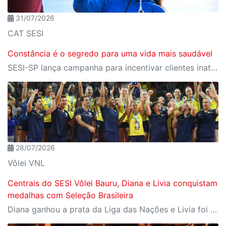
31/07/2026
CAT SESI
Constância é o segredo para uma vida mais saudável
SESI-SP lança campanha para incentivar clientes inativos a retomarem a prática de atividades físicas, esporte e lazer com benefícios exclusivos
28/07/2026
Vôlei VNL
Centrais do SESI Vôlei Bauru, Diana e Livia conquistam
medalhas com Seleção Brasileira
Diana ganhou a prata da Liga das Nações e Livia foi campeã da Copa Sul-Americana com Seleção B