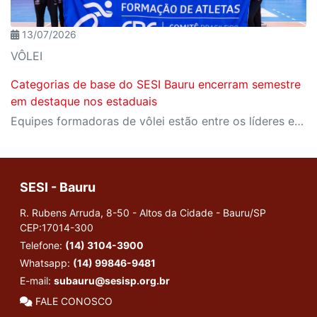
13/07/2026
VÔLEI
Categorias de base do SESI Bauru encerram semestre
em destaque nos estaduais
Equipes formadoras de vôlei estão entre os líderes estaduais e somam convocações para seleções brasileiras
SESI - Bauru
R. Rubens Arruda, 8-50 - Altos da Cidade - Bauru/SP
CEP:17014-300
Telefone:
(14) 3104-3900
Whatsapp:
(14) 99846-9481
E-mail:
subauru@sesisp.org.br
FALE CONOSCO