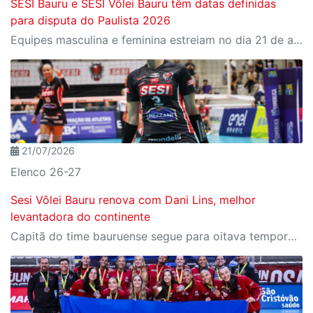
SESI Bauru e SESI Vôlei Bauru têm datas definidas
para disputa do Paulista 2026
Equipes masculina e feminina estreiam no dia 21 de agosto, sexta-feira
21/07/2026
Elenco 26-27
Sesi Vôlei Bauru renova com Dani Lins, melhor
levantadora do continente
Capitã do time bauruense segue para oitava temporada consecutiva