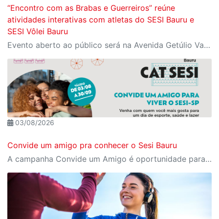
“Encontro com as Brabas e Guerreiros” reúne
atividades interativas com atletas do SESI Bauru e
SESI Vôlei Bauru
Evento aberto ao público será na Avenida Getúlio Vargas, no domingo, 16, às 9h, com revelação do novo uniforme da equipe
03/08/2026
Convide um amigo pra conhecer o Sesi Bauru
A campanha Convide um Amigo é oportunidade para reunir amigos para aproveitar juntos toda estrutura da unidade SESI-SP mais próxima. Os benefícios para clientes e convidados estão no regulamento