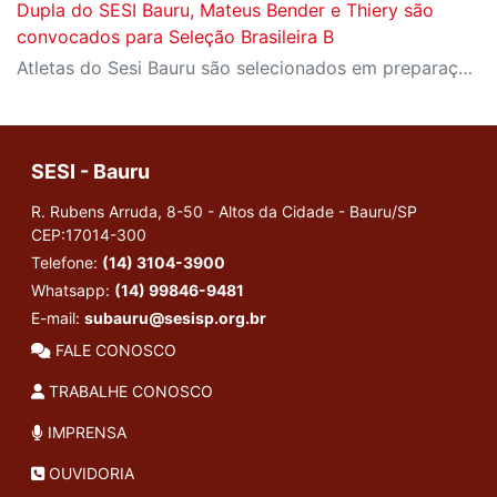
Dupla do SESI Bauru, Mateus Bender e Thiery são
convocados para Seleção Brasileira B
Atletas do Sesi Bauru são selecionados em preparação para a disputa da Copa Sul-Americana
SESI - Bauru
R. Rubens Arruda, 8-50 - Altos da Cidade - Bauru/SP
CEP:17014-300
Telefone:
(14) 3104-3900
Whatsapp:
(14) 99846-9481
E-mail:
subauru@sesisp.org.br
FALE CONOSCO
TRABALHE CONOSCO
IMPRENSA
OUVIDORIA