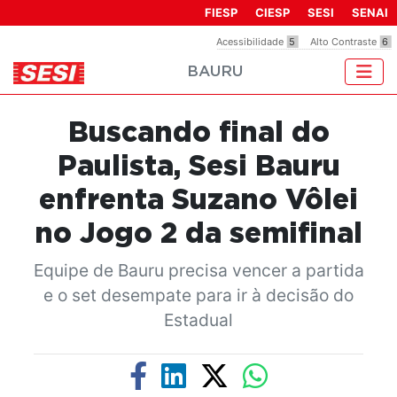
Observação:
FIESP
CIESP
SESI
SENAI
este
Acessibilidade
5
Alto Contraste
6
site
BAURU
inclui
um
sistema
Buscando final do
de
acessibilidade.
Paulista, Sesi Bauru
enfrenta Suzano Vôlei
no Jogo 2 da semifinal
Equipe de Bauru precisa vencer a partida
e o set desempate para ir à decisão do
Estadual