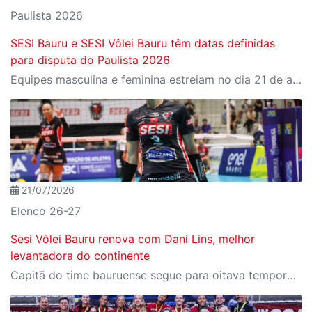
Paulista 2026
SESI Bauru e SESI Vôlei Bauru têm datas definidas
para disputa do Paulista 2026
Equipes masculina e feminina estreiam no dia 21 de agosto, sexta-feira
21/07/2026
Elenco 26-27
Sesi Vôlei Bauru renova com Dani Lins, melhor
levantadora do continente
Capitã do time bauruense segue para oitava temporada consecutiva