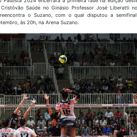
o Paulista 2024 encerrará a primeira fase na edição dest
Cristóvão Saúde no Ginásio Professor José Liberatti n
 reencontra o Suzano, com o qual disputou a semifina
etembro, às 20h, na Arena Suzano.