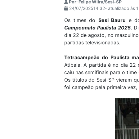
Por: Felipe Wiira/Sesi-SP
visuais
24/07/202514:32- atualizado às 
que
Os times do
Sesi Bauru
e 
usam
Campeonato Paulista 2025
. D
um
dia 22 de agosto, no masculino
leitor
partidas televisionadas.
de
tela;
Tetracampeão do Paulista ma
Pressione
Atibaia. A partida é no dia 22
Control-
caiu nas semifinais para o time
F10
Os títulos do Sesi-SP vieram q
para
foi campeão pela primeira vez, 
abrir
um
menu
de
acessibilidade.