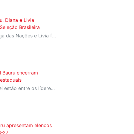
u, Diana e Livia
eleção Brasileira
Diana ganhou a prata da Liga das Nações e Livia foi campeã da Copa Sul-Americana com Seleção B
I Bauru encerram
 estaduais
Equipes formadoras de vôlei estão entre os líderes estaduais e somam convocações para seleções brasileiras
uru apresentam elencos
6-27