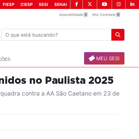
FIESP
CIESP
SESI
SENAI
Acessibilidade
5
Alto Contraste
6
MEU SESI
ÇÕES
inidos no Paulista 2025
em quadra contra a AA São Caetano em 23 de