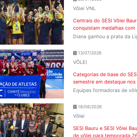
Vôlei VNL
Centrais do SESI Vôlei Baur
conquistam medalhas com S
13/07/2026
VÔLEI
Categorias de base do SES
semestre em destaque nos
18/06/2026
Vôlei
SESI Bauru e SESI Vôlei Ba
de vôlei para temporada 2