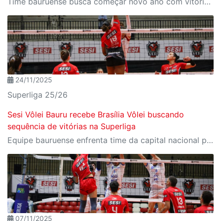
Time bauruense busca começar novo ano com vitória na Superliga; partida é nesta quarta, 7
24/11/2025
Superliga 25/26
Sesi Vôlei Bauru recebe Brasília Vôlei buscando
sequência de vitórias na Superliga
Equipe bauruense enfrenta time da capital nacional pela sétima rodada da liga; partida é na terça, 25
07/11/2025