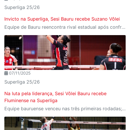
Superliga 25/26
Invicto na Superliga, Sesi Bauru recebe Suzano Vôlei
Equipe de Bauru reencontra rival estadual após confrontos no Paulista 2025; partida é na segunda, 10
07/11/2025
Superliga 25/26
Na luta pela liderança, Sesi Vôlei Bauru recebe
Fluminense na Superliga
Equipe bauruense venceu nas três primeiras rodadas; partida é no domingo, 9