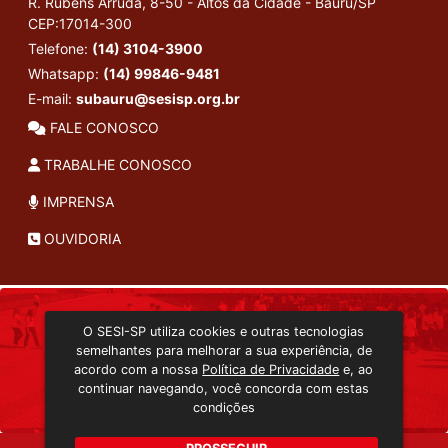
R. Rubens Arruda, 8-50 - Altos da Cidade - Bauru/SP
CEP:17014-300
Telefone:
(14) 3104-3900
Whatsapp:
(14) 99846-9481
E-mail:
subauru@sesisp.org.br
FALE CONOSCO
TRABALHE CONOSCO
IMPRENSA
OUVIDORIA
INSTITUCIONAL
O SESI-SP utiliza cookies e outras tecnologias
TRANSMISSÃO ON-LINE
semelhantes para melhorar a sua experiência, de
EDITORA SESI-SP
acordo com a nossa
Política de Privacidade
e, ao
CONSULTA AO ACERVO
continuar navegando, você concorda com estas
condições