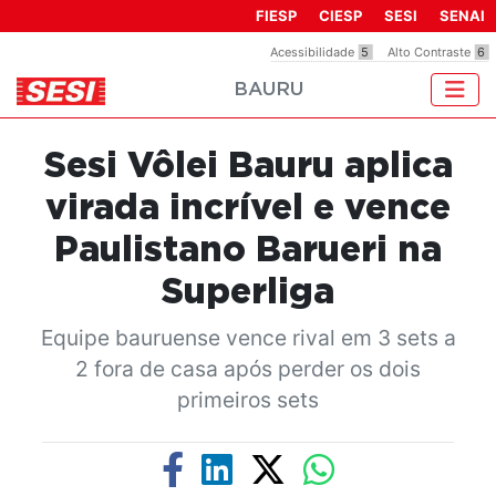
Observação:
FIESP
CIESP
SESI
SENAI
este
Acessibilidade
5
Alto Contraste
6
site
BAURU
inclui
um
sistema
Sesi Vôlei Bauru aplica
de
acessibilidade.
virada incrível e vence
Paulistano Barueri na
Superliga
Equipe bauruense vence rival em 3 sets a
2 fora de casa após perder os dois
primeiros sets