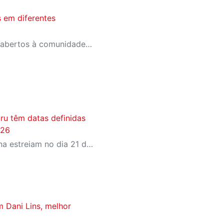
 em diferentes
Os eventos são gratuitos e abertos à comunidade, reunindo oficinas de teatro, música, dança, artes visuais e karaokê no Sesi Bauru
uru têm datas definidas
026
Equipes masculina e feminina estreiam no dia 21 de agosto, sexta-feira
m Dani Lins, melhor