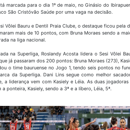
stá marcada para o dia 1º de maio, no Ginásio do Ibirapuer
sco São Cristóvão Saúde por uma vaga na decisão.
si Vôlei Bauru e Dentil Praia Clube, o destaque ficou pela 
maram mais de 10 pontos, com Bruna Moraes sendo a mai
ada na liga nacional.
da na Superliga, Roslandy Acosta lidera o Sesi Vôlei Ba
s que já passaram dos 200 pontos: Bruna Moraes (273), Kasi
ou o time bauruense no Jogo 1, tendo seis pontos no fu
arca da Superliga. Dani Lins segue como melhor sacado
e, a liderança vem com Kasiely e Léia. As duas jogadoras
 a ponteira, Kasiely, sendo a 3ª e a líbero, Léia, 5ª.