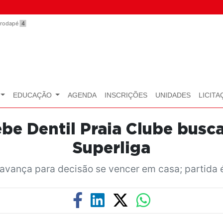
o rodapé
4
EDUCAÇÃO
AGENDA
INSCRIÇÕES
UNIDADES
LICITA
ebe Dentil Praia Clube busc
Superliga
vança para decisão se vencer em casa; partida é 