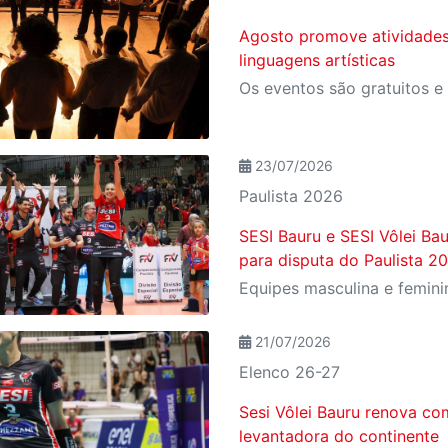
Agosto promove atividades
linguagens artísticas
23/07/2026
Paulista 2026
SESI Bauru e SESI Vôlei Ba
para disputa do Paulista 2
21/07/2026
Elenco 26-27
Sesi Vôlei Bauru renova co
levantadora do continente