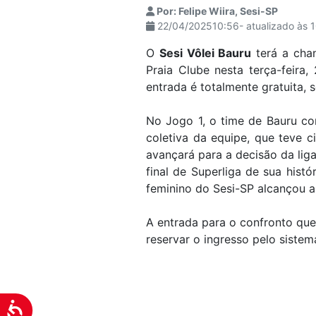
Por: Felipe Wiira, Sesi-SP
visuais
22/04/202510:56- atualizado às 
que
usam
O
Sesi Vôlei Bauru
terá a chan
um
Praia Clube nesta terça-feira
leitor
entrada é totalmente gratuita, 
de
tela;
No Jogo 1, o time de Bauru co
Pressione
coletiva da equipe, que teve 
Control-
avançará para a decisão da lig
F10
final de Superliga de sua hist
para
feminino do Sesi-SP alcançou a 
abrir
um
A entrada para o confronto que 
menu
reservar o ingresso pelo sistem
de
acessibilidade.
Acessibilidade