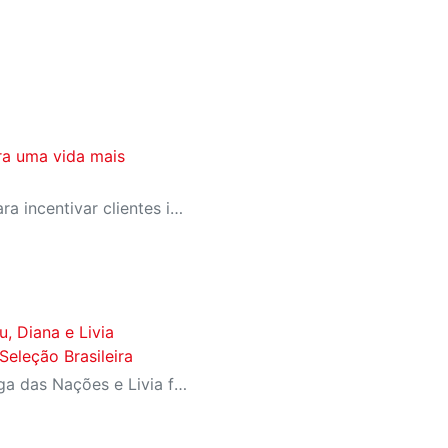
ra uma vida mais
SESI-SP lança campanha para incentivar clientes inativos a retomarem a prática de atividades físicas, esporte e lazer com benefícios exclusivos
u, Diana e Livia
eleção Brasileira
Diana ganhou a prata da Liga das Nações e Livia foi campeã da Copa Sul-Americana com Seleção B