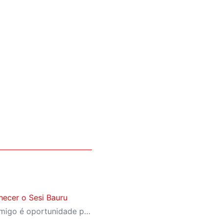
ecer o Sesi Bauru
A campanha Convide um Amigo é oportunidade para reunir amigos para aproveitar juntos toda estrutura da unidade SESI-SP mais próxima. Os benefícios para clientes e convidados estão no regulamento