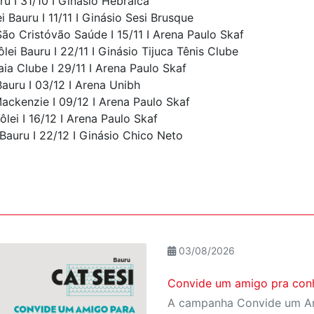
ru I 31/10 I Ginásio Hebraica
 Bauru I 11/11 I Ginásio Sesi Brusque
ão Cristóvão Saúde I 15/11 I Arena Paulo Skaf
ei Bauru I 22/11 I Ginásio Tijuca Tênis Clube
aia Clube I 29/11 I Arena Paulo Skaf
auru I 03/12 I Arena Unibh
ackenzie I 09/12 I Arena Paulo Skaf
ôlei I 16/12 I Arena Paulo Skaf
 Bauru I 22/12 I Ginásio Chico Neto
03/08/2026
Convide um amigo pra conh