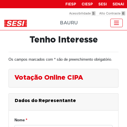
Observação:
FIESP
CIESP
SESI
SENAI
este
Acessibilidade
5
Alto Contraste
6
site
BAURU
inclui
um
sistema
Tenho Interesse
de
acessibilidade.
Os campos marcados com * são de preenchimento obrigatório.
Votação Online CIPA
Dados do Representante
Nome
*