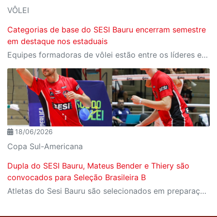
VÔLEI
Categorias de base do SESI Bauru encerram semestre
em destaque nos estaduais
Equipes formadoras de vôlei estão entre os líderes estaduais e somam convocações para seleções brasileiras
18/06/2026
Copa Sul-Americana
Dupla do SESI Bauru, Mateus Bender e Thiery são
convocados para Seleção Brasileira B
Atletas do Sesi Bauru são selecionados em preparação para a disputa da Copa Sul-Americana