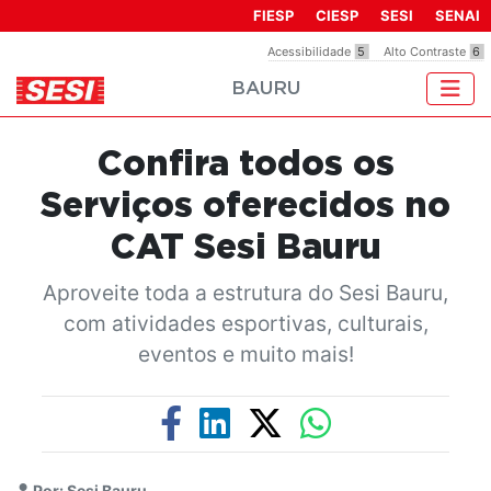
Observação:
FIESP
CIESP
SESI
SENAI
este
Acessibilidade
5
Alto Contraste
6
site
BAURU
inclui
um
sistema
Confira todos os
de
acessibilidade.
Serviços oferecidos no
CAT Sesi Bauru
Aproveite toda a estrutura do Sesi Bauru,
com atividades esportivas, culturais,
eventos e muito mais!
Por: Sesi Bauru