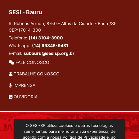
SESI - Bauru
R. Rubens Arruda, 8-50 - Altos da Cidade - Bauru/SP
CEP:17014-300
Telefone:
(14) 3104-3900
Whatsapp:
(14) 99846-9481
E-mail:
subauru@sesisp.org.br
FALE CONOSCO
TRABALHE CONOSCO
IMPRENSA
OUVIDORIA
INSTITUCIONAL
O SESI-SP utiliza cookies e outras tecnologias
TRANSMISSÃO ON-LINE
semelhantes para melhorar a sua experiência, de
EDITORA SESI-SP
acordo com a nossa
Política de Privacidade
e, ao