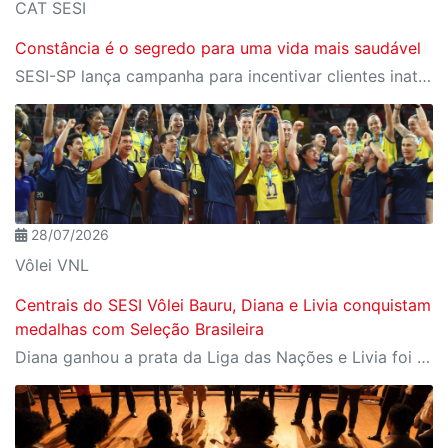
CAT SESI
Constância é o segredo para uma vida mais saudável
SESI-SP lança campanha para incentivar clientes inativos a retomarem a prática de atividades físicas, esporte e lazer com benefícios exclusivos
28/07/2026
Vôlei VNL
Centrais do SESI Vôlei Bauru, Diana e Livia conquistam
medalhas com Seleção Brasileira
Diana ganhou a prata da Liga das Nações e Livia foi campeã da Copa Sul-Americana com Seleção B