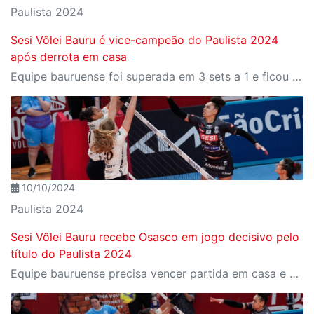
Paulista 2024
Sesi Vôlei Bauru é vice-campeão do Paulista 2024
após derrota em casa
Equipe bauruense foi superada em 3 sets a 1 e ficou com a medalha de prata
10/10/2024
Paulista 2024
Sesi Vôlei Bauru recebe Osasco em jogo decisivo pelo
título do Paulista 2024
Equipe bauruense precisa vencer partida em casa e bater o rival no golden set para conquistar tricampeonato