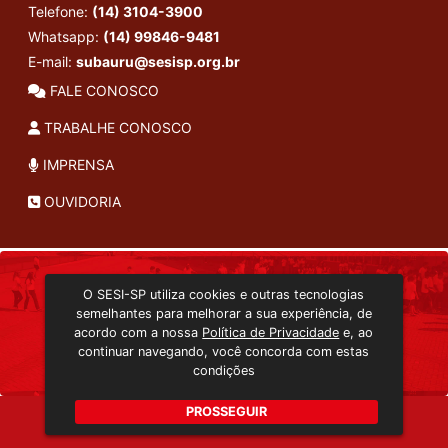
Telefone:
(14) 3104-3900
Whatsapp:
(14) 99846-9481
E-mail:
subauru@sesisp.org.br
FALE CONOSCO
TRABALHE CONOSCO
IMPRENSA
OUVIDORIA
INSTITUCIONAL
O SESI-SP utiliza cookies e outras tecnologias
TRANSMISSÃO ON-LINE
semelhantes para melhorar a sua experiência, de
EDITORA SESI-SP
acordo com a nossa
Política de Privacidade
e, ao
CONSULTA AO ACERVO
continuar navegando, você concorda com estas
condições
PROSSEGUIR
Copyright 2026 © Todos os direitos reservados. -
6sb