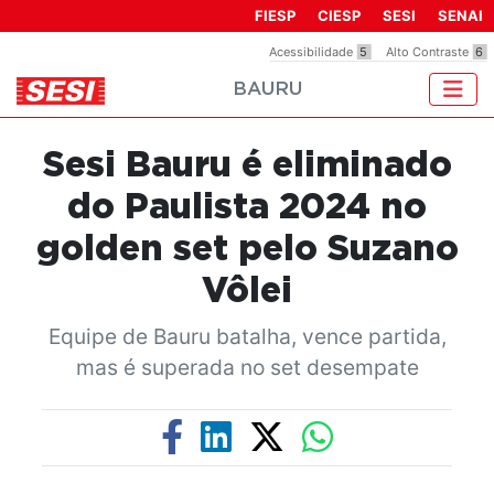
Observação:
FIESP
CIESP
SESI
SENAI
este
Acessibilidade
5
Alto Contraste
6
site
BAURU
inclui
um
sistema
Sesi Bauru é eliminado
de
acessibilidade.
do Paulista 2024 no
golden set pelo Suzano
Vôlei
Equipe de Bauru batalha, vence partida,
mas é superada no set desempate