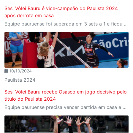
Sesi Vôlei Bauru é vice-campeão do Paulista 2024
após derrota em casa
Equipe bauruense foi superada em 3 sets a 1 e ficou com a medalha de prata
10/10/2024
Paulista 2024
Sesi Vôlei Bauru recebe Osasco em jogo decisivo pelo
título do Paulista 2024
Equipe bauruense precisa vencer partida em casa e bater o rival no golden set para conquistar tricampeonato