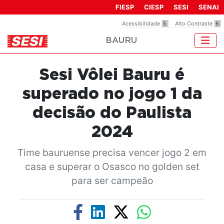
Observação:
FIESP
CIESP
SESI
SENAI
este
Acessibilidade
5
Alto Contraste
6
site
BAURU
inclui
um
sistema
Sesi Vôlei Bauru é
de
acessibilidade.
superado no jogo 1 da
decisão do Paulista
2024
Time bauruense precisa vencer jogo 2 em
casa e superar o Osasco no golden set
para ser campeão