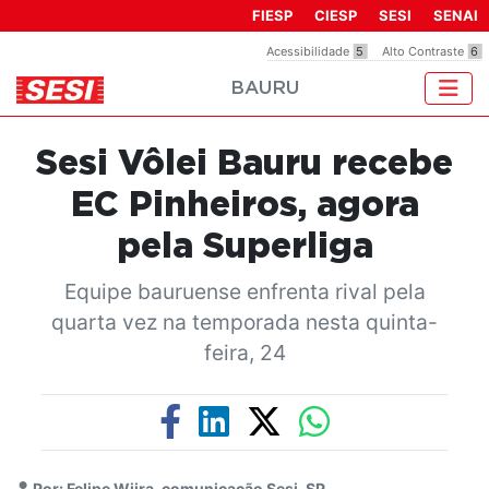
Observação:
FIESP
CIESP
SESI
SENAI
este
Acessibilidade
5
Alto Contraste
6
site
BAURU
inclui
um
sistema
Sesi Vôlei Bauru recebe
de
acessibilidade.
EC Pinheiros, agora
pela Superliga
Equipe bauruense enfrenta rival pela
quarta vez na temporada nesta quinta-
feira, 24
Por: Felipe Wiira, comunicação Sesi-SP