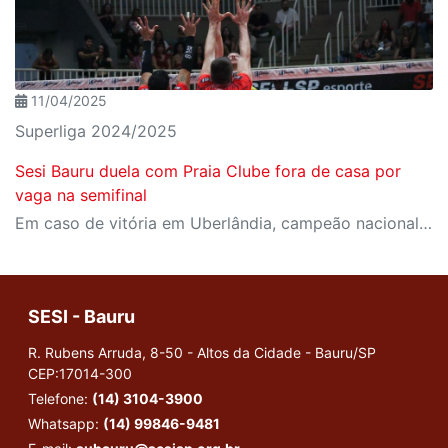
11/04/2025
Superliga 2024/2025
Sesi Bauru duela com Praia Clube fora de casa por
vaga na semifinal
Em caso de vitória em Uberlândia, campeão nacional garante vaga na próxima fase
SESI - Bauru
R. Rubens Arruda, 8-50 - Altos da Cidade - Bauru/SP
CEP:17014-300
Telefone:
(14) 3104-3900
Whatsapp:
(14) 99846-9481