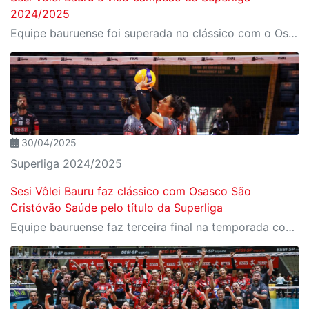
2024/2025
Equipe bauruense foi superada no clássico com o Osasco São Cristóvão Saúde em sua primeira final da liga
30/04/2025
Superliga 2024/2025
Sesi Vôlei Bauru faz clássico com Osasco São
Cristóvão Saúde pelo título da Superliga
Equipe bauruense faz terceira final na temporada contra rival paulista; decisão da liga nacional é nesta quinta, 01