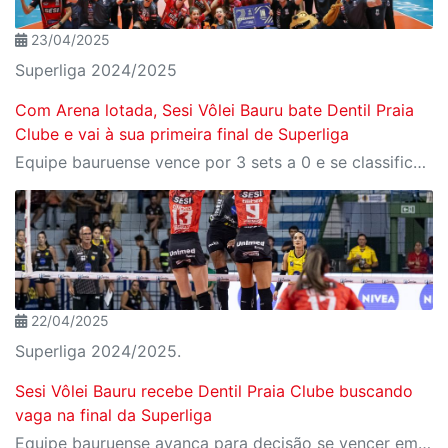
23/04/2025
Superliga 2024/2025
Com Arena lotada, Sesi Vôlei Bauru bate Dentil Praia
Clube e vai à sua primeira final de Superliga
Equipe bauruense vence por 3 sets a 0 e se classifica com duas vitórias sobre o time mineiro
22/04/2025
Superliga 2024/2025.
Sesi Vôlei Bauru recebe Dentil Praia Clube buscando
vaga na final da Superliga
Equipe bauruense avança para decisão se vencer em casa; partida é na terça-feira, 22