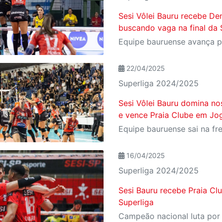
Sesi Vôlei Bauru recebe Den
buscando vaga na final da 
22/04/2025
Superliga 2024/2025
Sesi Vôlei Bauru domina nos
e vence Praia Clube em Jog
16/04/2025
Superliga 2024/2025
Sesi Bauru recebe Praia Cl
Superliga