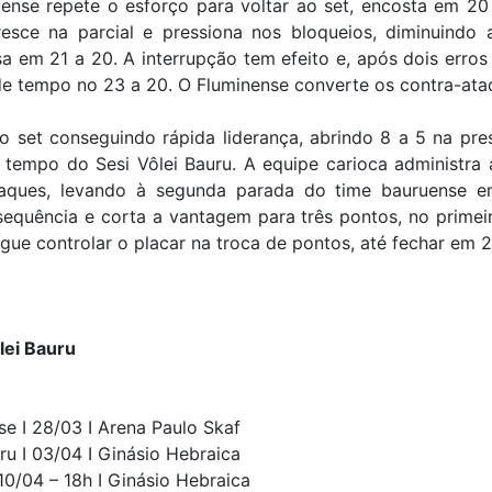
ense repete o esforço para voltar ao set, encosta em 20
resce na parcial e pressiona nos bloqueios, diminuind
 em 21 a 20. A interrupção tem efeito e, após dois erros 
 de tempo no 23 a 20. O Fluminense converte os contra-ata
o set conseguindo rápida liderança, abrindo 8 a 5 na pre
 tempo do Sesi Vôlei Bauru. A equipe carioca administr
taques, levando à segunda parada do time bauruense e
equência e corta a vantagem para três pontos, no primei
gue controlar o placar na troca de pontos, até fechar em 2
lei Bauru
se I 28/03 I Arena Paulo Skaf
ru I 03/04 I Ginásio Hebraica
 10/04 – 18h I Ginásio Hebraica