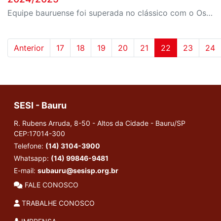
Equipe bauruense foi superada no clássico com o Osasco São Cristóvão Saúde em sua primeira final da liga
Anterior
17
18
19
20
21
22
23
24
SESI - Bauru
R. Rubens Arruda, 8-50 - Altos da Cidade - Bauru/SP
CEP:17014-300
Telefone:
(14) 3104-3900
Whatsapp:
(14) 99846-9481
E-mail:
subauru@sesisp.org.br
FALE CONOSCO
TRABALHE CONOSCO