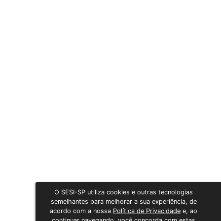
O SESI-SP utiliza cookies e outras tecnologias
semelhantes para melhorar a sua experiência, de
acordo com a nossa
Política de Privacidade
e, ao
continuar navegando, você concorda com estas