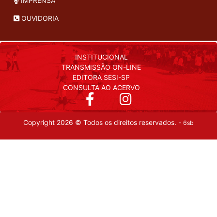
IMPRENSA
OUVIDORIA
INSTITUCIONAL
TRANSMISSÃO ON-LINE
EDITORA SESI-SP
CONSULTA AO ACERVO
Copyright 2026 © Todos os direitos reservados. -
6sb