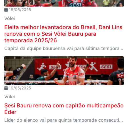
19/05/2025
Vôlei
Eleita melhor levantadora do Brasil, Dani Lins
renova com o Sesi Vôlei Bauru para
temporada 2025/26
Capitã da equipe bauruense vai para sétima temporada consecutiva na equipe, sendo a décima no projeto do Sesi-SP
19/05/2025
Vôlei
Sesi Bauru renova com capitão multicampeão
Éder
Líder do elenco vai para quinta temporada consecutiva no Sesi Bauru, sua oitava no projeto de vôlei do Sesi-SP