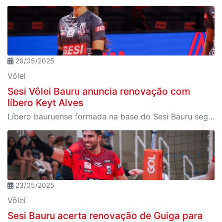
26/05/2025
Vôlei
Sesi Vôlei Bauru anuncia renovação com
líbero Keyt Alves
Líbero bauruense formada na base do Sesi Bauru segue com a equipe para temporada 2025/2026
23/05/2025
Vôlei
Sesi Bauru acerta renovação de Guiga para