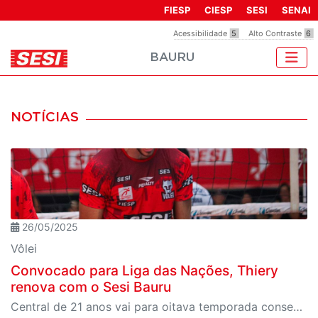
Observação:
FIESP
CIESP
SESI
SENAI
este
Acessibilidade
5
Alto Contraste
6
site
BAURU
inclui
um
sistema
de
NOTÍCIAS
acessibilidade.
26/05/2025
Vôlei
Convocado para Liga das Nações, Thiery
renova com o Sesi Bauru
Central de 21 anos vai para oitava temporada consecutiva no Sesi-SP