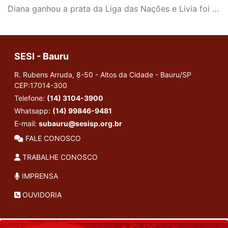
Diana ganhou a prata da Liga das Nações e Livia foi campeã da Copa Sul-Americana com Seleção B
SESI - Bauru
R. Rubens Arruda, 8-50 - Altos da Cidade - Bauru/SP
CEP:17014-300
Telefone:
(14) 3104-3900
Whatsapp:
(14) 99846-9481
E-mail:
subauru@sesisp.org.br
FALE CONOSCO
TRABALHE CONOSCO
IMPRENSA
OUVIDORIA