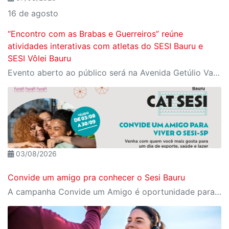
16 de agosto
“Encontro com as Brabas e Guerreiros” reúne
atividades interativas com atletas do SESI Bauru e
SESI Vôlei Bauru
Evento aberto ao público será na Avenida Getúlio Vargas, no domingo, 16, às 9h, com revelação do novo uniforme da equipe
03/08/2026
Convide um amigo pra conhecer o Sesi Bauru
A campanha Convide um Amigo é oportunidade para reunir amigos para aproveitar juntos toda estrutura da unidade SESI-SP mais próxima. Os benefícios para clientes e convidados estão no regulamento