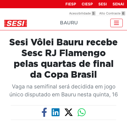
Observação:
FIESP
CIESP
SESI
SENAI
este
Acessibilidade
5
Alto Contraste
6
site
BAURU
inclui
um
sistema
Sesi Vôlei Bauru recebe
de
acessibilidade.
Sesc RJ Flamengo
pelas quartas de final
da Copa Brasil
Vaga na semifinal será decidida em jogo
único disputado em Bauru nesta quinta, 16