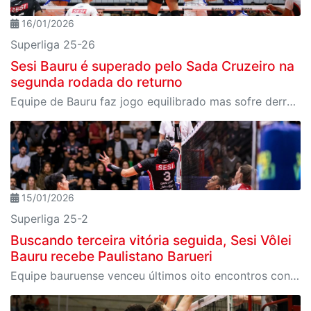
16/01/2026
Superliga 25-26
Sesi Bauru é superado pelo Sada Cruzeiro na
segunda rodada do returno
Equipe de Bauru faz jogo equilibrado mas sofre derrota em casa para líder da competição
15/01/2026
Superliga 25-2
Buscando terceira vitória seguida, Sesi Vôlei
Bauru recebe Paulistano Barueri
Equipe bauruense venceu últimos oito encontros contra rival estadual; partida é na sexta, 16