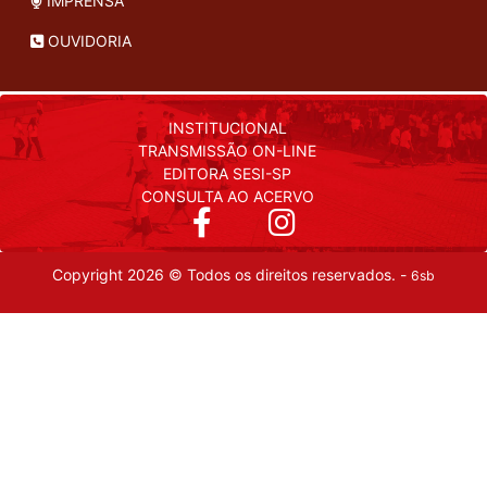
IMPRENSA
OUVIDORIA
INSTITUCIONAL
TRANSMISSÃO ON-LINE
EDITORA SESI-SP
CONSULTA AO ACERVO
Copyright 2026 © Todos os direitos reservados. -
6sb