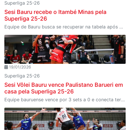
Superliga 25-26
Sesi Bauru recebe o Itambé Minas pela
Superliga 25-26
Equipe de Bauru busca se recuperar na tabela após derrota em casa; partida é na quinta, 22
19/01/2026
Superliga 25-26
Sesi Vôlei Bauru vence Paulistano Barueri em
casa pela Superliga 25-26
Equipe bauruense vence por 3 sets a 0 e conecta terceira vitória consecutiva no ano