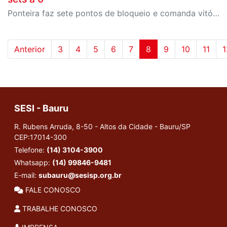
Ponteira faz sete pontos de bloqueio e comanda vitória bauruense fora de casa
Anterior
3
4
5
6
7
8
9
10
11
1
SESI - Bauru
R. Rubens Arruda, 8-50 - Altos da Cidade - Bauru/SP
CEP:17014-300
Telefone:
(14) 3104-3900
Whatsapp:
(14) 99846-9481
E-mail:
subauru@sesisp.org.br
FALE CONOSCO
TRABALHE CONOSCO