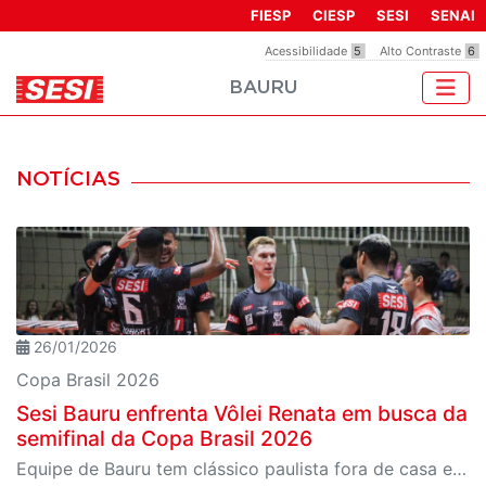
Observação:
FIESP
CIESP
SESI
SENAI
este
Acessibilidade
5
Alto Contraste
6
site
BAURU
inclui
um
sistema
de
NOTÍCIAS
acessibilidade.
26/01/2026
Copa Brasil 2026
Sesi Bauru enfrenta Vôlei Renata em busca da
semifinal da Copa Brasil 2026
Equipe de Bauru tem clássico paulista fora de casa em jogo eliminatório; partida é na terça, 27