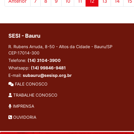
Anterior
7
8
9
10
11
12
13
14
15
SESI - Bauru
R. Rubens Arruda, 8-50 - Altos da Cidade - Bauru/SP
CEP:17014-300
Telefone:
(14) 3104-3900
Whatsapp:
(14) 99846-9481
E-mail:
subauru@sesisp.org.br
FALE CONOSCO
TRABALHE CONOSCO
IMPRENSA
OUVIDORIA