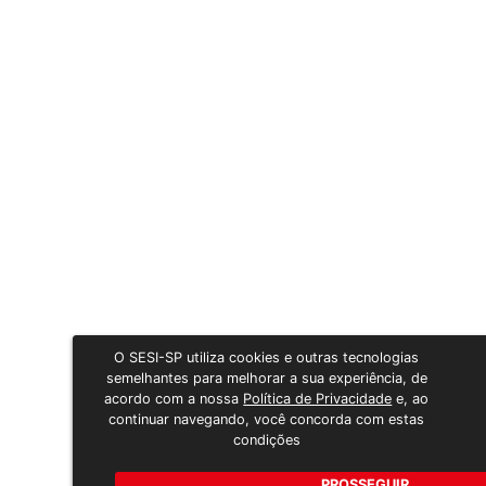
O SESI-SP utiliza cookies e outras tecnologias
semelhantes para melhorar a sua experiência, de
acordo com a nossa
Política de Privacidade
e, ao
continuar navegando, você concorda com estas
condições
PROSSEGUIR