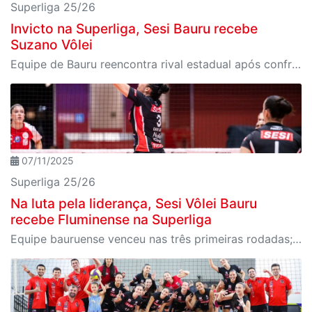
Superliga 25/26
Invicto na Superliga, Sesi Bauru recebe
Suzano Vôlei
Equipe de Bauru reencontra rival estadual após confrontos no Paulista 2025; partida é na segunda, 10
07/11/2025
Superliga 25/26
Na luta pela liderança, Sesi Vôlei Bauru
recebe Fluminense na Superliga
Equipe bauruense venceu nas três primeiras rodadas; partida é no domingo, 9